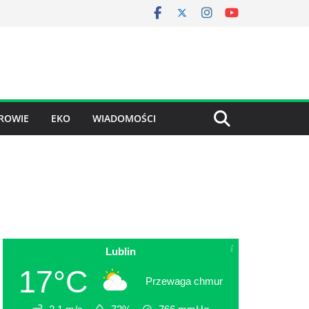
ROWIE
EKO
WIADOMOŚCI
Lublin
17°C
Przewaga chmur