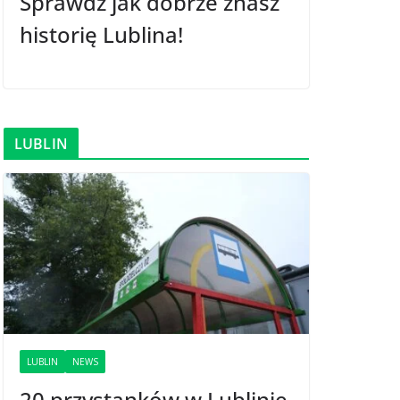
Sprawdź jak dobrze znasz
historię Lublina!
LUBLIN
LUBLIN
NEWS
20 przystanków w Lublinie