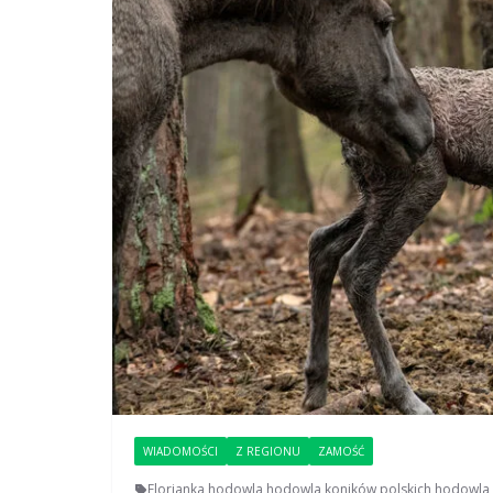
WIADOMOŚCI
Z REGIONU
ZAMOŚĆ
Florianka
,
hodowla
,
hodowla koników polskich
,
hodowla