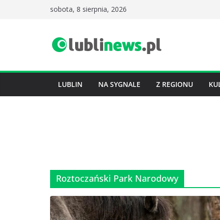
Przejdź
sobota, 8 sierpnia, 2026
do
treści
LUBLIN
NA SYGNALE
Z REGIONU
KU
Roztoczański Park Narodowy