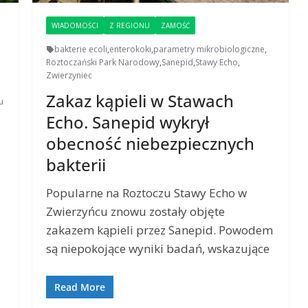
WIADOMOŚCI
Z REGIONU
ZAMOŚĆ
bakterie ecoli
,
enterokoki
,
parametry mikrobiologiczne
,
Roztoczański Park Narodowy
,
Sanepid
,
Stawy Echo
,
Zwierzyniec
Zakaz kąpieli w Stawach
u
Echo. Sanepid wykrył
obecność niebezpiecznych
bakterii
Popularne na Roztoczu Stawy Echo w
Zwierzyńcu znowu zostały objęte
zakazem kąpieli przez Sanepid. Powodem
są niepokojące wyniki badań, wskazujące
Read More