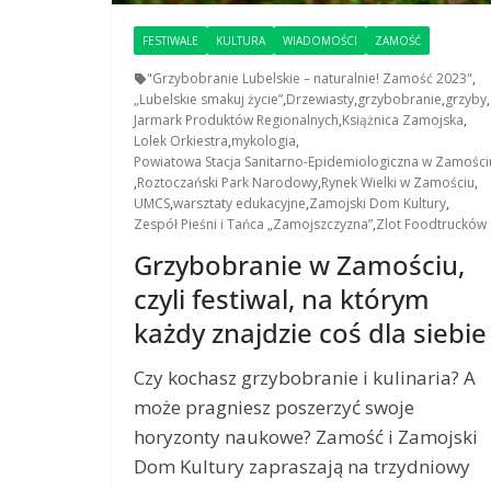
FESTIWALE
KULTURA
WIADOMOŚCI
ZAMOŚĆ
"Grzybobranie Lubelskie – naturalnie! Zamość 2023"
,
„Lubelskie smakuj życie”
,
Drzewiasty
,
grzybobranie
,
grzyby
,
Jarmark Produktów Regionalnych
,
Książnica Zamojska
,
Lolek Orkiestra
,
mykologia
,
Powiatowa Stacja Sanitarno-Epidemiologiczna w Zamości
,
Roztoczański Park Narodowy
,
Rynek Wielki w Zamościu
,
UMCS
,
warsztaty edukacyjne
,
Zamojski Dom Kultury
,
Zespół Pieśni i Tańca „Zamojszczyzna”
,
Zlot Foodtrucków
Grzybobranie w Zamościu,
czyli festiwal, na którym
każdy znajdzie coś dla siebie
Czy kochasz grzybobranie i kulinaria? A
może pragniesz poszerzyć swoje
horyzonty naukowe? Zamość i Zamojski
Dom Kultury zapraszają na trzydniowy