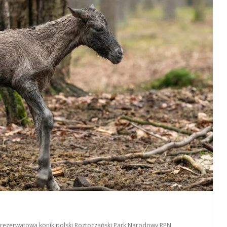
 rezerwatowa
,
konik polski
,
Roztoczański Park Narodowy
,
RPN