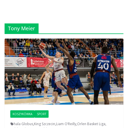
Tony Meier
KOSZYKÓWKA
SPORT
hala Globus
,
King Szczecin
,
Liam O’Reilly
,
Orlen Basket Liga
,