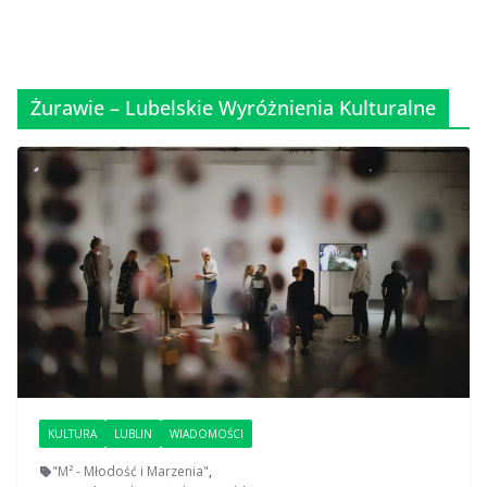
Żurawie – Lubelskie Wyróżnienia Kulturalne
KULTURA
LUBLIN
WIADOMOŚCI
"M² - Młodość i Marzenia"
,