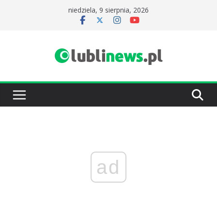
Przejdź
niedziela, 9 sierpnia, 2026
do
treści
ad