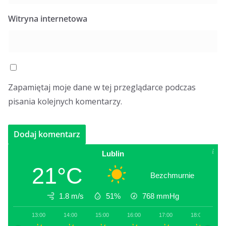
Witryna internetowa
Zapamiętaj moje dane w tej przeglądarce podczas
pisania kolejnych komentarzy.
Lublin
21°C
Bezchmurnie
1.8 m/s
51%
768
mmHg
13:00
14:00
15:00
16:00
17:00
18:00
1