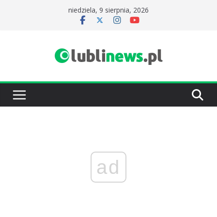
Przejdź
niedziela, 9 sierpnia, 2026
do
treści
ad