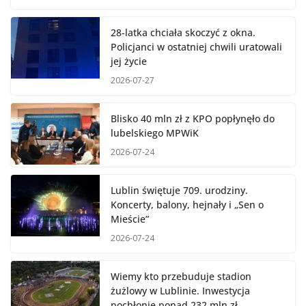
28-latka chciała skoczyć z okna.
Policjanci w ostatniej chwili uratowali
jej życie
2026-07-27
Blisko 40 mln zł z KPO popłynęło do
lubelskiego MPWiK
2026-07-24
Lublin świętuje 709. urodziny.
Koncerty, balony, hejnały i „Sen o
Mieście”
2026-07-24
Wiemy kto przebuduje stadion
żużlowy w Lublinie. Inwestycja
pochłonie ponad 232 mln zł