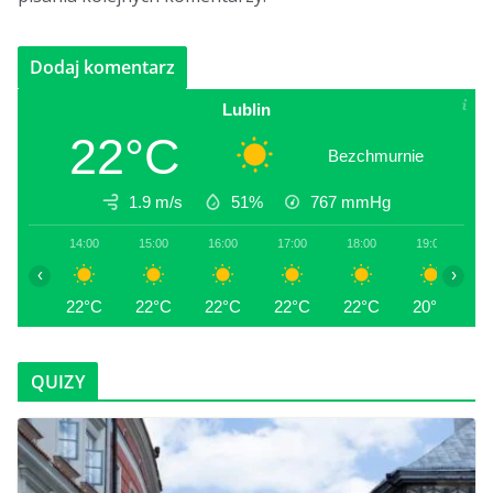
Lublin
22°C
Bezchmurnie
1.9 m/s
51%
767
mmHg
14:00
15:00
16:00
17:00
18:00
19:00
2
‹
›
22°C
22°C
22°C
22°C
22°C
20°C
1
QUIZY