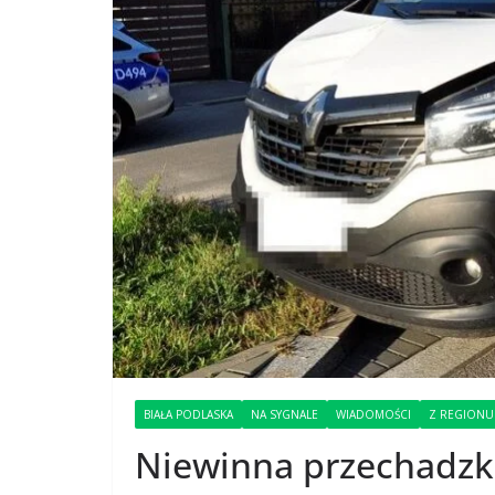
BIAŁA PODLASKA
NA SYGNALE
WIADOMOŚCI
Z REGIONU
Niewinna przechadzka