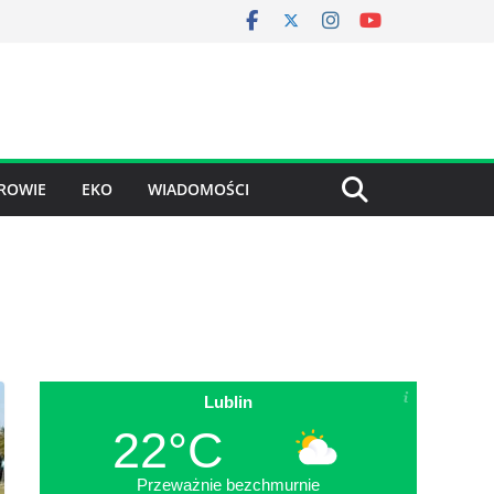
ROWIE
EKO
WIADOMOŚCI
Lublin
22°C
Przeważnie bezchmurnie