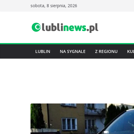
Przejdź
sobota, 8 sierpnia, 2026
do
treści
LUBLIN
NA SYGNALE
Z REGIONU
KU