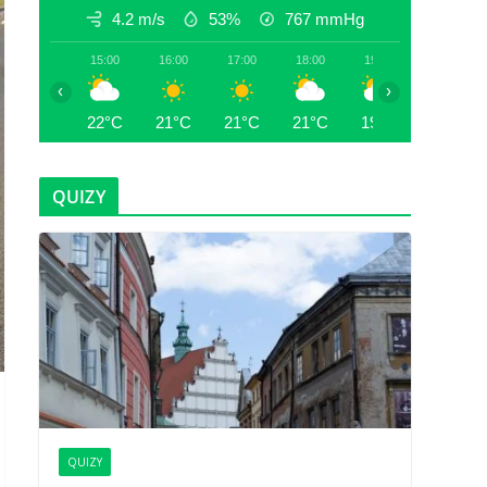
4.2 m/s
53%
767
mmHg
15:00
16:00
17:00
18:00
19:00
20:00
‹
›
22°C
21°C
21°C
21°C
19°C
18°C
QUIZY
QUIZY