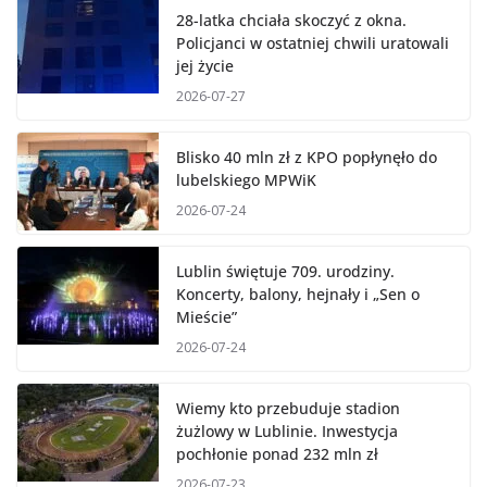
28-latka chciała skoczyć z okna.
Policjanci w ostatniej chwili uratowali
jej życie
2026-07-27
Blisko 40 mln zł z KPO popłynęło do
lubelskiego MPWiK
2026-07-24
Lublin świętuje 709. urodziny.
Koncerty, balony, hejnały i „Sen o
Mieście”
2026-07-24
Wiemy kto przebuduje stadion
żużlowy w Lublinie. Inwestycja
pochłonie ponad 232 mln zł
2026-07-23