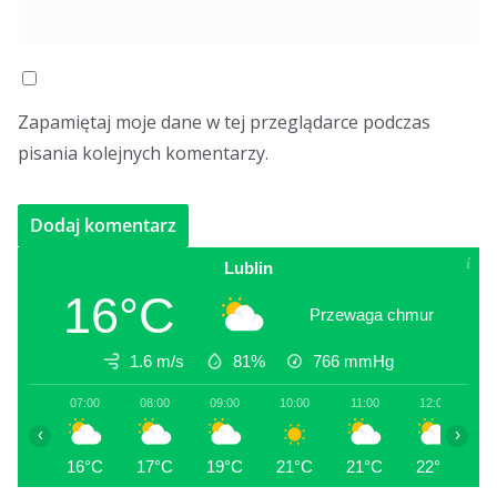
Zapamiętaj moje dane w tej przeglądarce podczas
pisania kolejnych komentarzy.
Lublin
16°C
Przewaga chmur
1.6 m/s
81%
766
mmHg
07:00
08:00
09:00
10:00
11:00
12:00
1
‹
›
16°C
17°C
19°C
21°C
21°C
22°C
2