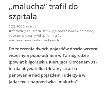
„malucha” trafił do
szpitala
2023-10-26
redakcja
"maluch"
,
112
,
Citroen
,
Fiat 126p
,
niedostosowanie prędkości
,
obywatelka Ukrainy
,
Policja
,
Tarnogród
,
zderzenie samochodów osobowych
Do zderzenia dwóch pojazdów doszło wczoraj
wczesnym popołudniem w Tarnogrodzie
(powiat biłgorajski). Kierująca Citroenem 31-
letnia obywatelka Ukrainy straciła
panowanie nad pojazdem i uderzyła w
jadącego z naprzeciwka „malucha”.