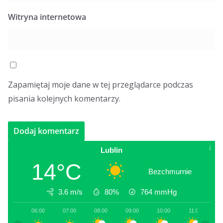
Witryna internetowa
Zapamiętaj moje dane w tej przeglądarce podczas
pisania kolejnych komentarzy.
Lublin
14°C
Bezchmurnie
3.6 m/s
80%
764
mmHg
06:00
07:00
08:00
09:00
10:00
11:00
1