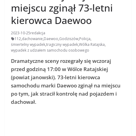
miejscu zginął 73-letni
kierowca Daewoo
2023-10-25
redakcja
112
,
dachowanie
,
Daewoo
,
Godziszów
,
Policja
,
śmiertelny wypadek
,
tragiczny wypadek
,
Wólka Ratajska
,
wypadek z udziałem samochodu osobowego
Dramatyczne sceny rozegrały się wczoraj
przed godziną 17:00 w Wólce Ratajskiej
(powiat janowski). 73-letni kierowca
samochodu marki Daewoo zginął na miejscu
po tym, jak stracił kontrolę nad pojazdem i
dachował.