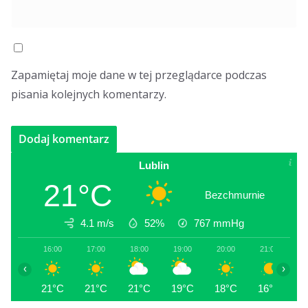
Zapamiętaj moje dane w tej przeglądarce podczas
pisania kolejnych komentarzy.
Lublin
21°C
Bezchmurnie
4.1 m/s
52%
767
mmHg
16:00
17:00
18:00
19:00
20:00
21:00
2
‹
›
21°C
21°C
21°C
19°C
18°C
16°C
1