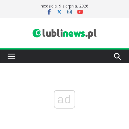
Przejdź
niedziela, 9 sierpnia, 2026
do
treści
ad