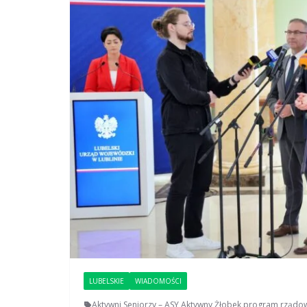
LUBELSKIE
WIADOMOŚCI
Aktywni Seniorzy – ASY
,
Aktywny Żłobek
,
program rządo