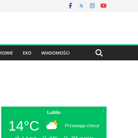
ROWIE
EKO
WIADOMOŚCI
Lublin
14°C
Przewaga chmur