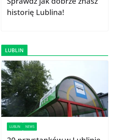
Sprawdź jak dobrze znasz
historię Lublina!
LUBLIN
LUBLIN
NEWS
20 przystanków w Lublinie