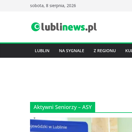
Przejdź
sobota, 8 sierpnia, 2026
do
treści
LUBLIN
NA SYGNALE
Z REGIONU
KU
Aktywni Seniorzy – ASY