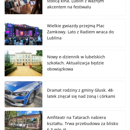
stolicą kina. Lublin z ważnym
akcentem na festiwalu
Wielkie gwiazdy przejmą Plac
Zamkowy. Lato z Radiem wraca do
Lublina
Nowy e-dziennik w lubelskich
szkołach. Aktualizacja będzie
obowiązkowa
Dramat rodziny z gminy Głusk. 48-
latek znęcał się nad żoną i córkami
Amfiteatr na Tatarach nabiera
kształtu. Trwa przebudowa za blisko
6,3 mln zł