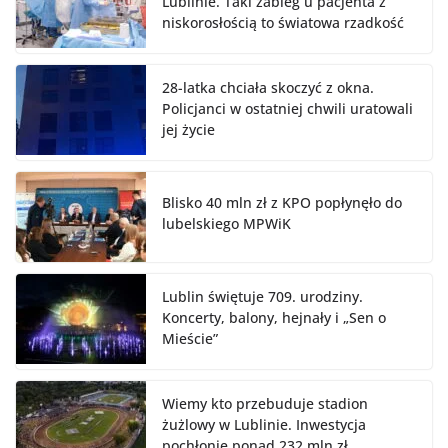
Lublinie. Taki zabieg u pacjenta z
niskorosłością to światowa rzadkość
28-latka chciała skoczyć z okna.
Policjanci w ostatniej chwili uratowali
jej życie
Blisko 40 mln zł z KPO popłynęło do
lubelskiego MPWiK
Lublin świętuje 709. urodziny.
Koncerty, balony, hejnały i „Sen o
Mieście”
Wiemy kto przebuduje stadion
żużlowy w Lublinie. Inwestycja
pochłonie ponad 232 mln zł