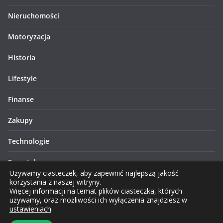
Nieruchomości
Motoryzacja
Historia
Lifestyle
Finanse
Zakupy
Technologie
Turystyka
Używamy ciasteczek, aby zapewnić najlepszą jakość
korzystania z naszej witryny.
Więcej informacji na temat plików ciasteczka, których
używamy, oraz możliwości ich wyłączenia znajdziesz w
ustawieniach
.
Prawa autorskie © 2026 Lublinews.pl. Wszelkie prawa