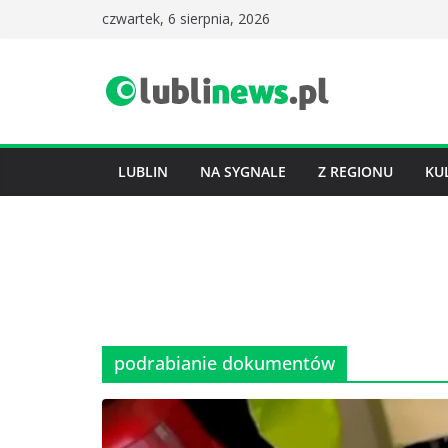
Przejdź
czwartek, 6 sierpnia, 2026
do
treści
LUBLIN
NA SYGNALE
Z REGIONU
KU
podrabianie dokumentów