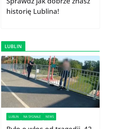
Sprawdź jak dobrze znasz
historię Lublina!
LUBLIN
LUBLIN
NA SYGNALE
NEWS
Było o włos od tragedii. 42-