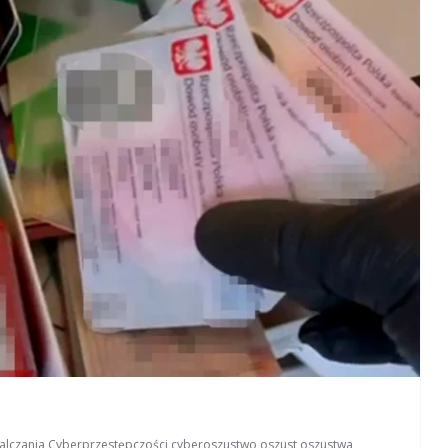
alczania Cyberprzestępczości
,
cyberoszustwo
,
oszust
,
oszustwa
,