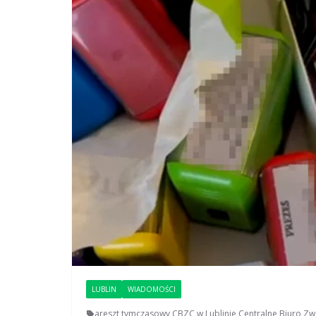
LUBLIN
WIADOMOŚCI
areszt tymczasowy
,
CBZC w Lublinie
,
Centralne Biuro Zw