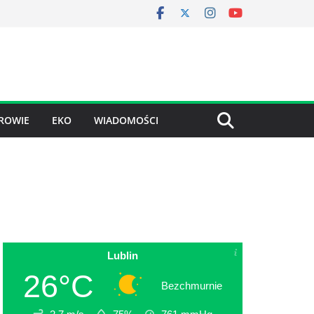
ROWIE
EKO
WIADOMOŚCI
Lublin
26°C
Bezchmurnie