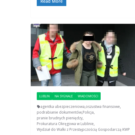
Read More
LUBLIN
NA SYGNALE
WIADOMOŚCI
agentka ubezpieczeniowa
,
oszustwa finansowe
,
podrabianie dokumentów
,
Policja
,
pranie brudnych pieniędzy
,
Prokuratura Okręgowa w Lublinie
,
Wydział do Walki z Przestępczością Gospodarczą KWP