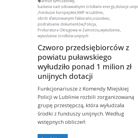
areszt tymczasowy
,
badania nad odnawialnymi źródłami energii
,
dotacje unij
,
Fundusze Europejskie
,
KMP w Lublinie
,
obrót sfałszowanymi fakturami
,
oszustwo
,
podrabianie dokumentów
,
Policja
,
Prokuratura Okręgowa w Zamościu
,
wyłudzenie
,
wyłudzenie środków unijnych
Czworo przedsiębiorców z
powiatu puławskiego
wyłudziło ponad 1 milion zł
unijnych dotacji
Funkcjonariusze z Komendy Miejskiej
Policji w Lublinie rozbili zorganizowaną
grupę przestępczą, która wyłudzała
środki z funduszy unijnych. Według
wstępnych obliczeń