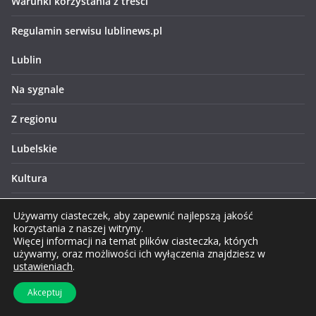
Warunki korzystania z treści
Regulamin serwisu lublinews.pl
Lublin
Na sygnale
Z regionu
Lubelskie
Kultura
Sport
Używamy ciasteczek, aby zapewnić najlepszą jakość
korzystania z naszej witryny.
Biznes
Więcej informacji na temat plików ciasteczka, których
używamy, oraz możliwości ich wyłączenia znajdziesz w
ustawieniach
.
Edukacja
Akceptuj
Zdrowie