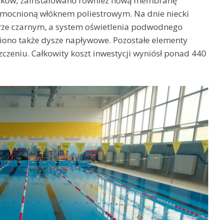
tynków, zainstalowano również nową membranę
zmocnioną włóknem poliestrowym. Na dnie niecki
orze czarnym, a system oświetlenia podwodnego
ono także dysze napływowe. Pozostałe elementy
zeniu. Całkowity koszt inwestycji wyniósł ponad 440