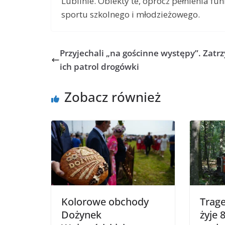
Lublinie. Obiekty te, oprócz pełnienia f
sportu szkolnego i młodzieżowego.
Przyjechali „na gościnne występy”. Zatr
ich patrol drogówki
Zobacz również
Kolorowe obchody
Trage
Dożynek
żyje 