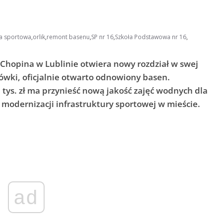
ra sportowa
,
orlik
,
remont basenu
,
SP nr 16
,
Szkoła Podstawowa nr 16
,
Chopina w Lublinie otwiera nowy rozdział w swej
lacówki, oficjalnie otwarto odnowiony basen.
 tys. zł ma przynieść nową jakość zajęć wodnych dla
 modernizacji infrastruktury sportowej w mieście.
ad