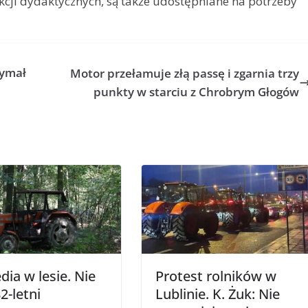
unkcji dydaktycznych, są także udostępniane na potrzeby
zymał
Motor przełamuje złą passę i zgarnia trzy
punkty w starciu z Chrobrym Głogów
dia w lesie. Nie
Protest rolników w
82-letni
Lublinie. K. Żuk: Nie