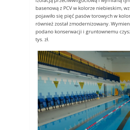
izolacją przeciwwilgociową i wymianą 
basenową z PCV w kolorze niebieskim, w
pojawiło się pięć pasów torowych w kol
również został zmodernizowany. Wymieni
podano konserwacji i gruntownemu czyszc
tys. zł.