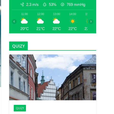
2.3 m/s
53%
769
mmHg
11:00
12:00
13:00
14:00
15:00
16:00
‹
›
20°C
21°C
22°C
22°C
22°C
22°C
QUIZY
QUIZY