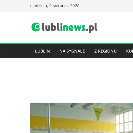
Przejdź
niedziela, 9 sierpnia, 2026
do
treści
LUBLIN
NA SYGNALE
Z REGIONU
KU