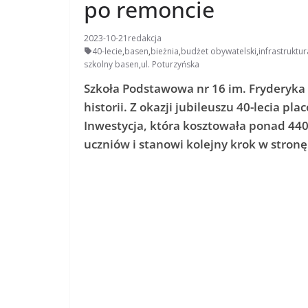
po remoncie
2023-10-21
redakcja
40-lecie
,
basen
,
bieżnia
,
budżet obywatelski
,
infrastruktu
szkolny basen
,
ul. Poturzyńska
Szkoła Podstawowa nr 16 im. Fryderyka 
historii. Z okazji jubileuszu 40-lecia p
Inwestycja, która kosztowała ponad 440
uczniów i stanowi kolejny krok w stronę