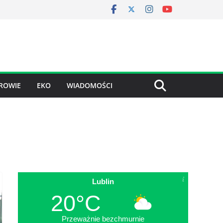
ROWIE
EKO
WIADOMOŚCI
Lublin
20°C
Przeważnie bezchmurnie