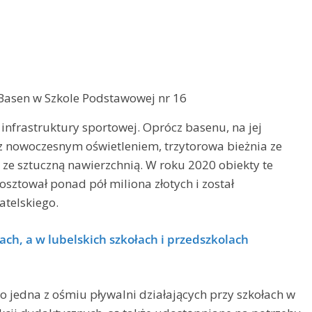
| Basen w Szkole Podstawowej nr 16
 infrastruktury sportowej. Oprócz basenu, na jej
k z nowoczesnym oświetleniem, trzytorowa bieżnia ze
j ze sztuczną nawierzchnią. W roku 2020 obiekty te
sztował ponad pół miliona złotych i został
telskiego.
ch, a w lubelskich szkołach i przedszkolach
o jedna z ośmiu pływalni działających przy szkołach w