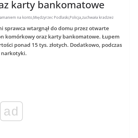
raz karty bankomatowe
włamaniem na konto
,
Międzyrzec Podlaski
,
Policja
,
zuchwała kradzież
ni sprawca wtargnął do domu przez otwarte
lefon komórkowy oraz karty bankomatowe. Łupem
rtości ponad 15 tys. złotych. Dodatkowo, podczas
 narkotyki.
ad