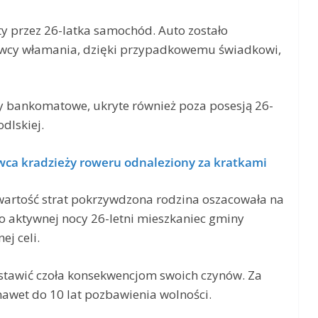
y przez 26-latka samochód. Auto zostało
prawcy włamania, dzięki przypadkowemu świadkowi,
rty bankomatowe, ukryte również poza posesją 26-
odlskiej.
wca kradzieży roweru odnaleziony za kratkami
a wartość strat pokrzywdzona rodzina oszacowała na
wo aktywnej nocy 26-letni mieszkaniec gminy
ej celi.
 stawić czoła konsekwencjom swoich czynów. Za
awet do 10 lat pozbawienia wolności.