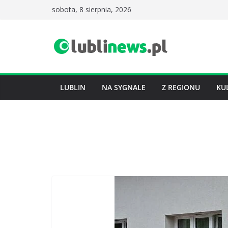
Przejdź
sobota, 8 sierpnia, 2026
do
treści
LUBLIN
NA SYGNALE
Z REGIONU
KU