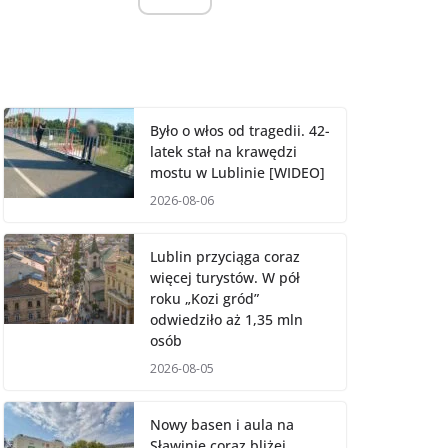
Było o włos od tragedii. 42-
latek stał na krawędzi
mostu w Lublinie [WIDEO]
2026-08-06
Lublin przyciąga coraz
więcej turystów. W pół
roku „Kozi gród”
odwiedziło aż 1,35 mln
osób
2026-08-05
Nowy basen i aula na
Sławinie coraz bliżej.