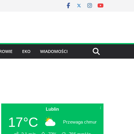
ROWIE
EKO
WIADOMOŚCI
Lublin
17°C
Przewaga chmur