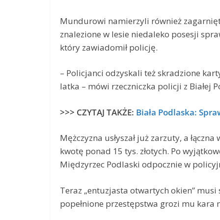
Mundurowi namierzyli również zagarnięt
znalezione w lesie niedaleko posesji s
który zawiadomił policję.
– Policjanci odzyskali też skradzione ka
latka – mówi rzeczniczka policji z Białej P
>>> CZYTAJ TAKŻE:
Biała Podlaska: Spra
Mężczyzna usłyszał już zarzuty, a łączn
kwotę ponad 15 tys. złotych. Po wyjątko
Międzyrzec Podlaski odpocznie w policyjn
Teraz „entuzjasta otwartych okien” musi
popełnione przestępstwa grozi mu kara n