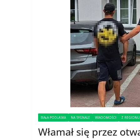
BIAŁA PODLASKA
NA SYGNALE
WIADOMOŚCI
Z REGIONU
Włamał się przez otwa