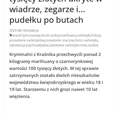
wiadrze, zegarze i…
pudełku po butach
2023-08-18
redakcja
areszt tymczasowy
,
dozór policji
,
marihuana
,
narkotyki
,
Policja
,
posiadanie narkotyków
,
posiadanie znacznej ilości narkotyku
,
substancja psychoaktywna
,
udzielanie narkotyku innej osobie
Kryminalni z Kraśnika przechwycili ponad 2
kilogramy marihuany o czarnorynkowej
wartości 100 tysięcy złotych. W tej sprawie
zatrzymanych zostało dwóch mieszkańców
województwa świętokrzyskiego w wieku 18 i
19 lat. Starszemu z nich grozi nawet 10 lat
więzienia.