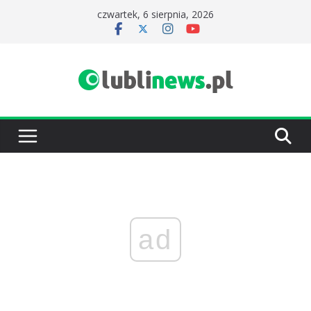
Przejdź
czwartek, 6 sierpnia, 2026
do
treści
ad