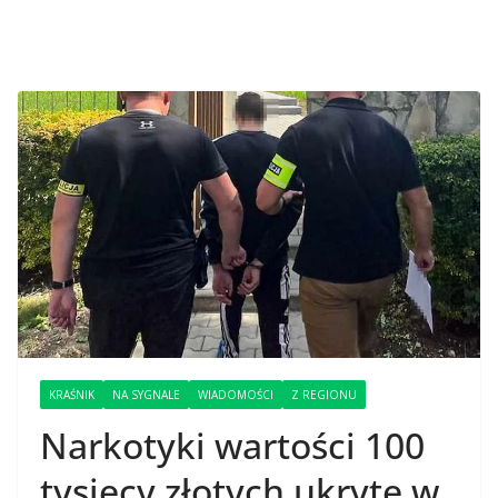
KRAŚNIK
NA SYGNALE
WIADOMOŚCI
Z REGIONU
Narkotyki wartości 100
tysięcy złotych ukryte w