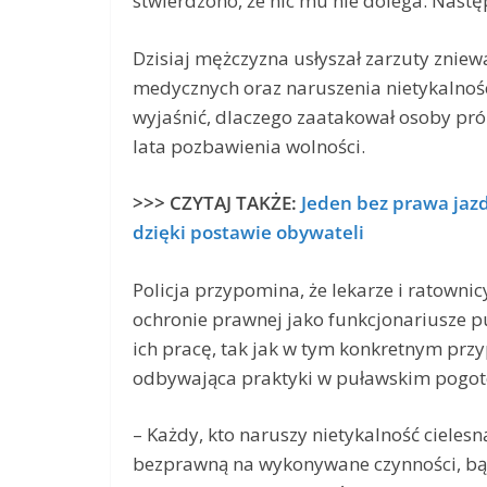
stwierdzono, że nic mu nie dolega. Następ
Dzisiaj mężczyzna usłyszał zarzuty znie
medycznych oraz naruszenia nietykalności 
wyjaśnić, dlaczego zaatakował osoby pr
lata pozbawienia wolności.
>>> CZYTAJ TAKŻE:
Jeden bez prawa jaz
dzięki postawie obywateli
Policja przypomina, że lekarze i ratowni
ochronie prawnej jako funkcjonariusze p
ich pracę, tak jak w tym konkretnym pr
odbywająca praktyki w puławskim pogot
– Każdy, kto naruszy nietykalność cieles
bezprawną na wykonywane czynności, bąd