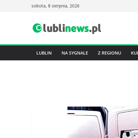
Przejdź
sobota, 8 sierpnia, 2026
do
treści
LUBLIN
NA SYGNALE
Z REGIONU
KU