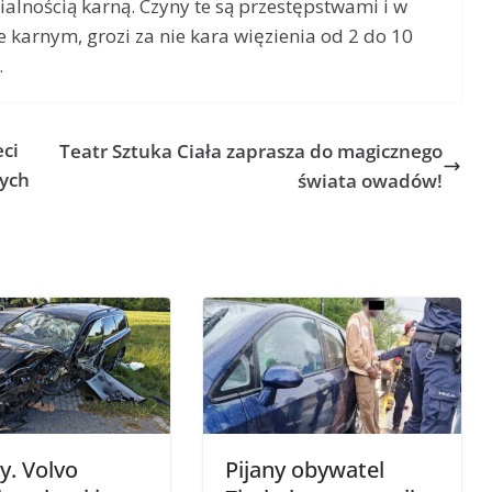
alnością karną. Czyny te są przestępstwami i w
 karnym, grozi za nie kara więzienia od 2 do 10
.
ci
Teatr Sztuka Ciała zaprasza do magicznego
łych
świata owadów!
y. Volvo
Pijany obywatel