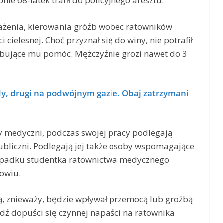
nie 68-latek trafił do policyjnego aresztu.
ważenia, kierowania gróźb wobec ratowników
cielesnej. Choć przyznał się do winy, nie potrafił
óbujące mu pomóc. Mężczyźnie grozi nawet do 3
dy, drugi na podwójnym gazie. Obaj zatrzymani
cy medyczni, podczas swojej pracy podlegają
ubliczni. Podlegają jej także osoby wspomagające
zypadku studentka ratownictwa medycznego
owiu.
ną, znieważy, będzie wpływał przemocą lub groźbą
ź dopuści się czynnej napaści na ratownika