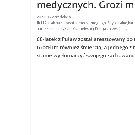
medycznych. Grozi mu
2023-08-22
redakcja
112
,
atak na ratownika medycznego
,
groźby karalne
,
kar
naruszenie nietykalności cielesnej
,
Policja
,
znieważenie
68-latek z Puław został aresztowany p
Groził im również śmiercią, a jednego z 
stanie wytłumaczyć swojego zachowania, 