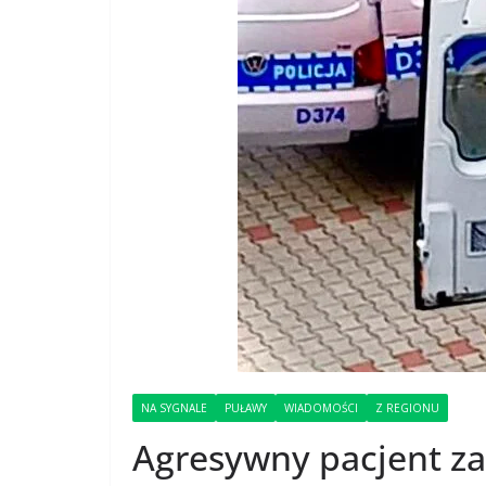
NA SYGNALE
PUŁAWY
WIADOMOŚCI
Z REGIONU
Agresywny pacjent z