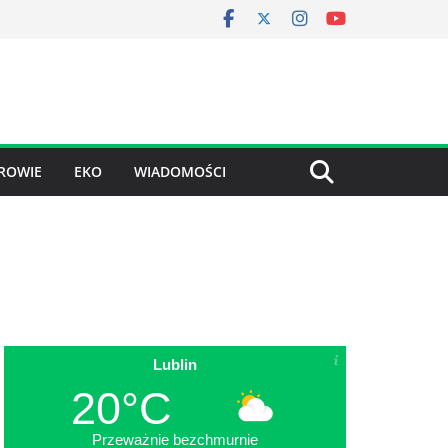
ROWIE
EKO
WIADOMOŚCI
Lublin
20°C
Przeważnie bezchmurnie