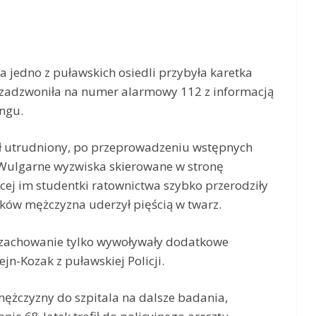
 jedno z puławskich osiedli przybyła karetka
 zadzwoniła na numer alarmowy 112 z informacją
ngu.
ł utrudniony, po przeprowadzeniu wstępnych
 Wulgarne wyzwiska skierowane w stronę
ej im studentki ratownictwa szybko przerodziły
ików mężczyzna uderzył pięścią w twarz.
 zachowanie tylko wywoływały dodatkowe
jn-Kozak z puławskiej Policji.
mężczyzny do szpitala na dalsze badania,