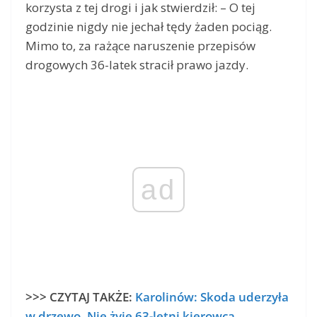
korzysta z tej drogi i jak stwierdził: – O tej
godzinie nigdy nie jechał tędy żaden pociąg.
Mimo to, za rażące naruszenie przepisów
drogowych 36-latek stracił prawo jazdy.
ad
>>> CZYTAJ TAKŻE:
Karolinów: Skoda uderzyła
w drzewo. Nie żyje 63-letni kierowca