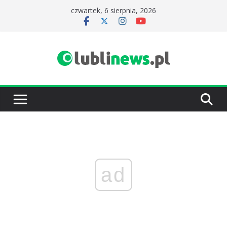
Przejdź
czwartek, 6 sierpnia, 2026
do
treści
ad