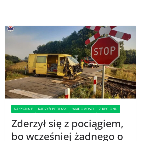
NA SYGNALE
RADZYŃ PODLASKI
WIADOMOŚCI
Z REGIONU
Zderzył się z pociągiem,
bo wcześniej żadnego o