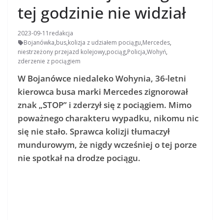
tej godzinie nie widział
2023-09-11
redakcja
Bojanówka
,
bus
,
kolizja z udziałem pociągu
,
Mercedes
,
niestrzeżony przejazd kolejowy
,
pociąg
,
Policja
,
Wohyń
,
zderzenie z pociągiem
W Bojanówce niedaleko Wohynia, 36-letni
kierowca busa marki Mercedes zignorował
znak „STOP” i zderzył się z pociągiem. Mimo
poważnego charakteru wypadku, nikomu nic
się nie stało. Sprawca kolizji tłumaczył
mundurowym, że nigdy wcześniej o tej porze
nie spotkał na drodze pociągu.