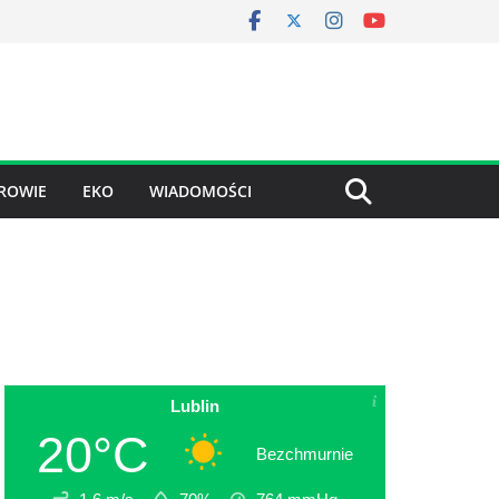
ROWIE
EKO
WIADOMOŚCI
Lublin
20°C
Bezchmurnie