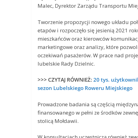
Malec, Dyrektor Zarządu Transportu Miej
Tworzenie propozycji nowego układu połąc
etapów i rozpoczęło się jesienią 2021 ro
mieszkańców oraz kierowców komunikacji 
marketingowe oraz analizy, które pozwoli
oczekiwań pasażerów. W prace nad pro
lubelskie Rady Dzielnic.
>>> CZYTAJ RÓWNIEŻ:
20 tys. użytkown
sezon Lubelskiego Roweru Miejskiego
Prowadzone badania są częścią międzynar
finansowanego w pełni ze środków zewnę
stolicą Mołdawii.
W konsultacjach uczestniczą również zew