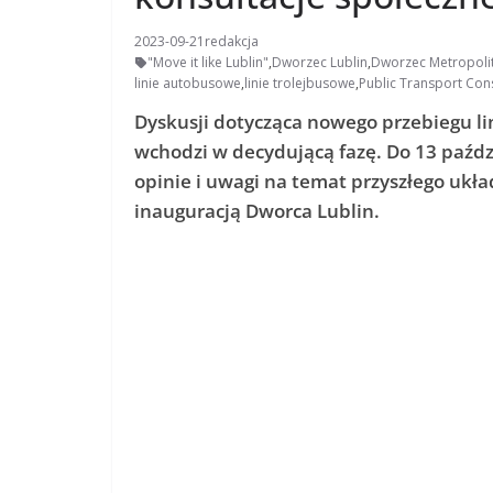
2023-09-21
redakcja
"Move it like Lublin"
,
Dworzec Lublin
,
Dworzec Metropolit
linie autobusowe
,
linie trolejbusowe
,
Public Transport Con
Dyskusji dotycząca nowego przebiegu li
wchodzi w decydującą fazę. Do 13 paźd
opinie i uwagi na temat przyszłego ukła
inauguracją Dworca Lublin.