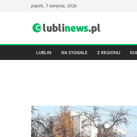
Przejdź
piątek, 7 sierpnia, 2026
do
treści
LUBLIN
NA SYGNALE
Z REGIONU
KU