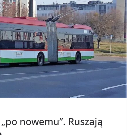
 „po nowemu”. Ruszają
e