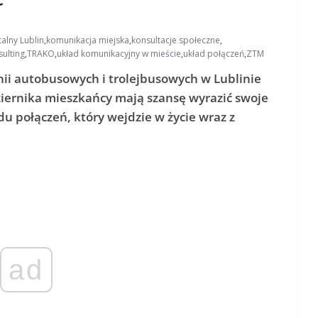
alny Lublin
,
komunikacja miejska
,
konsultacje społeczne
,
sulting
,
TRAKO
,
układ komunikacyjny w mieście
,
układ połączeń
,
ZTM
nii autobusowych i trolejbusowych w Lublinie
ziernika mieszkańcy mają szansę wyrazić swoje
du połączeń, który wejdzie w życie wraz z
ad