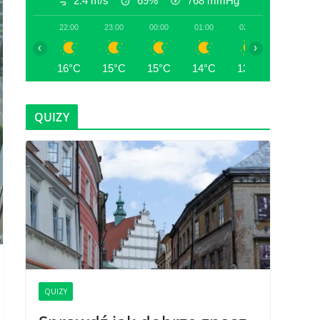
2.4 m/s
69%
768
mmHg
22:00
23:00
00:00
01:00
02:00
03:00
‹
›
16°C
15°C
15°C
14°C
13°C
13°C
QUIZY
QUIZY