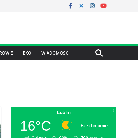
ROWIE
EKO
WIADOMOŚCI
Lublin
16°C
Bezchmurnie