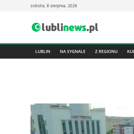
Przejdź
sobota, 8 sierpnia, 2026
do
treści
LUBLIN
NA SYGNALE
Z REGIONU
KU