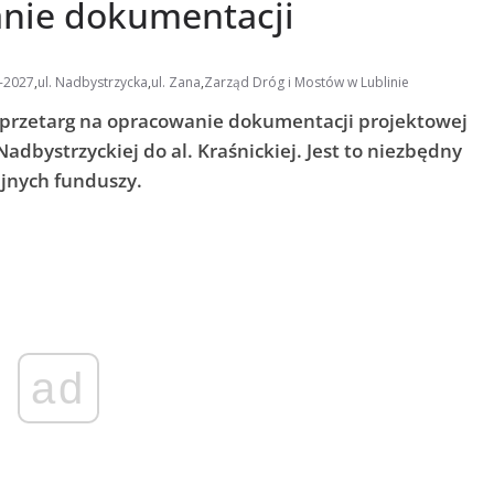
anie dokumentacji
-2027
,
ul. Nadbystrzycka
,
ul. Zana
,
Zarząd Dróg i Mostów w Lublinie
ł przetarg na opracowanie dokumentacji projektowej
adbystrzyckiej do al. Kraśnickiej. Jest to niezbędny
ijnych funduszy.
ad