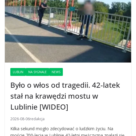
LUBLIN
NA SYGNALE
NEWS
Było o włos od tragedii. 42-latek
stał na krawędzi mostu w
Lublinie [WIDEO]
2026-08-06
redakcja
Kilka sekund mogło zdecydować o ludzkim życiu. Na
moście 700-lecia w Lublinie 42-letni mężczyzna znalazł się