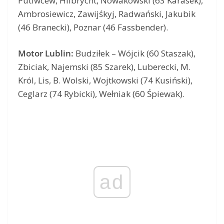
Putiwcew, Hilbrycht, Nowakowski (63 Karasek),
Ambrosiewicz, Zawijśkyj, Radwański, Jakubik
(46 Branecki), Poznar (46 Fassbender).
Motor Lublin:
Budziłek – Wójcik (60 Staszak),
Zbiciak, Najemski (85 Szarek), Luberecki, M.
Król, Lis, B. Wolski, Wojtkowski (74 Kusiński),
Ceglarz (74 Rybicki), Wełniak (60 Śpiewak).
ad