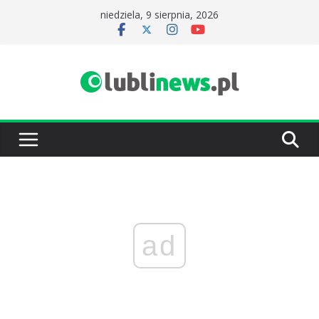
Przejdź
niedziela, 9 sierpnia, 2026
do
treści
ad