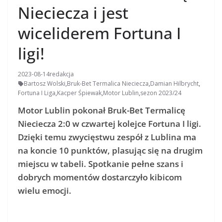
Nieciecza i jest
wiceliderem Fortuna I
ligi!
2023-08-14
redakcja
Bartosz Wolski
,
Bruk-Bet Termalica Nieciecza
,
Damian Hilbrycht
,
Fortuna I Liga
,
Kacper Śpiewak
,
Motor Lublin
,
sezon 2023/24
Motor Lublin pokonał Bruk-Bet Termalicę
Nieciecza 2:0 w czwartej kolejce Fortuna I ligi.
Dzięki temu zwycięstwu zespół z Lublina ma
na koncie 10 punktów, plasując się na drugim
miejscu w tabeli. Spotkanie pełne szans i
dobrych momentów dostarczyło kibicom
wielu emocji.