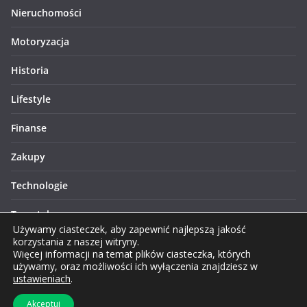
Nieruchomości
Motoryzacja
Historia
Lifestyle
Finanse
Zakupy
Technologie
Turystyka
Używamy ciasteczek, aby zapewnić najlepszą jakość
korzystania z naszej witryny.
Więcej informacji na temat plików ciasteczka, których
używamy, oraz możliwości ich wyłączenia znajdziesz w
ustawieniach
.
Prawa autorskie © 2026 Lublinews.pl. Wszelkie prawa
Akceptuj
zastrzeżone.