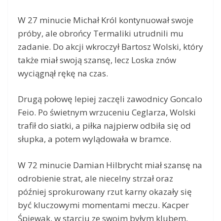
W 27 minucie Michał Król kontynuował swoje
próby, ale obrońcy Termaliki utrudnili mu
zadanie. Do akcji wkroczył Bartosz Wolski, który
także miał swoją szansę, lecz Loska znów
wyciągnął rękę na czas.
Drugą połowę lepiej zaczęli zawodnicy Goncalo
Feio. Po świetnym wrzuceniu Ceglarza, Wolski
trafił do siatki, a piłka najpierw odbiła się od
słupka, a potem wylądowała w bramce.
W 72 minucie Damian Hilbrycht miał szansę na
odrobienie strat, ale niecelny strzał oraz
później sprokurowany rzut karny okazały się
być kluczowymi momentami meczu. Kacper
Śpiewak, w starciu ze swoim byłym klubem,