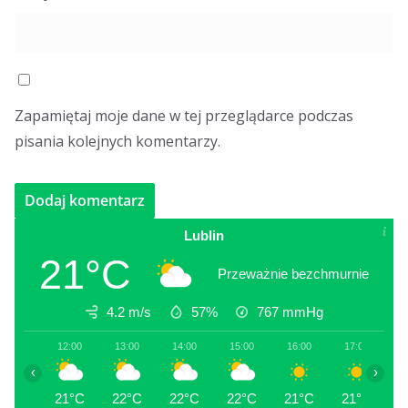
Zapamiętaj moje dane w tej przeglądarce podczas
pisania kolejnych komentarzy.
Lublin
21°C
Przeważnie bezchmurnie
4.2 m/s
57%
767
mmHg
12:00
13:00
14:00
15:00
16:00
17:00
1
‹
›
21°C
22°C
22°C
22°C
21°C
21°C
2