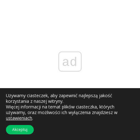
ad
Używamy ciasteczek, aby zapewnić najlepszą jakość
korzystania z naszej witryny.
Więcej informacji na temat plików ciasteczka, których
używamy, oraz możliwości ich wyłączenia znajdziesz w
ustawieniach
.
Reklama
Akceptuj
Redakcja