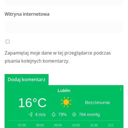
Witryna internetowa
Zapamiętaj moje dane w tej przeglądarce podczas
pisania kolejnych komentarzy.
Lublin
16°C
Bezchmurnie
4 m/s
79%
764
mmHg
07:00
08:00
09:00
10:00
11:00
12:00
1