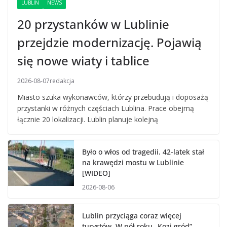
LUBLIN
NEWS
20 przystanków w Lublinie
przejdzie modernizację. Pojawią
się nowe wiaty i tablice
2026-08-07
redakcja
Miasto szuka wykonawców, którzy przebudują i doposażą
przystanki w różnych częściach Lublina. Prace obejmą
łącznie 20 lokalizacji. Lublin planuje kolejną
Było o włos od tragedii. 42-latek stał
na krawędzi mostu w Lublinie
[WIDEO]
2026-08-06
Lublin przyciąga coraz więcej
turystów. W pół roku „Kozi gród”