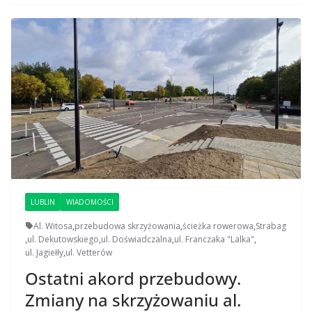
LUBLIN
WIADOMOŚCI
Al. Witosa
,
przebudowa skrzyżowania
,
ścieżka rowerowa
,
Strabag
,
ul. Dekutowskiego
,
ul. Doświadczalna
,
ul. Franczaka "Lalka"
,
ul. Jagiełły
,
ul. Vetterów
Ostatni akord przebudowy.
Zmiany na skrzyżowaniu al.