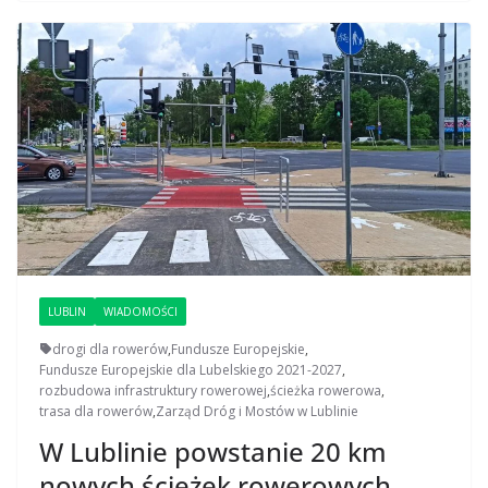
LUBLIN
WIADOMOŚCI
drogi dla rowerów
,
Fundusze Europejskie
,
Fundusze Europejskie dla Lubelskiego 2021-2027
,
rozbudowa infrastruktury rowerowej
,
ścieżka rowerowa
,
trasa dla rowerów
,
Zarząd Dróg i Mostów w Lublinie
W Lublinie powstanie 20 km
nowych ścieżek rowerowych.