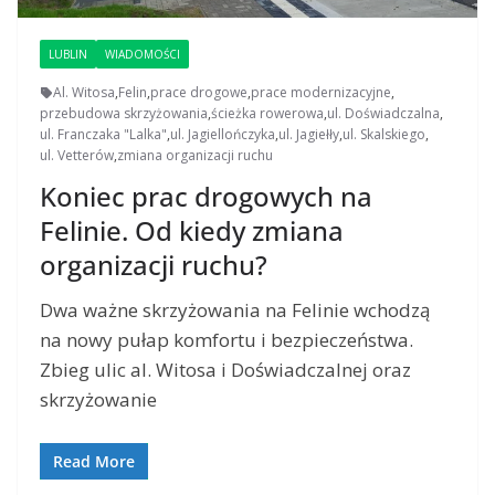
LUBLIN
WIADOMOŚCI
Al. Witosa
,
Felin
,
prace drogowe
,
prace modernizacyjne
,
przebudowa skrzyżowania
,
ścieżka rowerowa
,
ul. Doświadczalna
,
ul. Franczaka "Lalka"
,
ul. Jagiellończyka
,
ul. Jagiełły
,
ul. Skalskiego
,
ul. Vetterów
,
zmiana organizacji ruchu
Koniec prac drogowych na
Felinie. Od kiedy zmiana
organizacji ruchu?
Dwa ważne skrzyżowania na Felinie wchodzą
na nowy pułap komfortu i bezpieczeństwa.
Zbieg ulic al. Witosa i Doświadczalnej oraz
skrzyżowanie
Read More