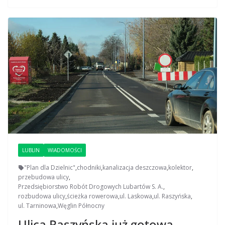
LUBLIN
WIADOMOŚCI
"Plan dla Dzielnic"
,
chodniki
,
kanalizacja deszczowa
,
kolektor
,
przebudowa ulicy
,
Przedsiębiorstwo Robót Drogowych Lubartów S. A.
,
rozbudowa ulicy
,
ścieżka rowerowa
,
ul. Laskowa
,
ul. Raszyńska
,
ul. Tarninowa
,
Węglin Północny
Ulica Raszyńska już gotowa