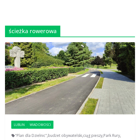
ścieżka rowerowa
LUBLIN
WIADOMOŚCI
"Plan dla Dzielnic"
,
budżet obywatelski
,
ciąg pieszy
,
Park Rury
,