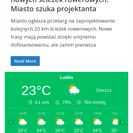
Miasto szuka projektanta
Miasto ogłasza przetarg na zaprojektowanie
kolejnych 20 km ścieżek rowerowych. Nowe
trasy mają powstać dzięki unijnemu
dofinansowaniu, ale zanim pierwsza
Read More
Lublin
23°C
Deszcz
4.1 m/s
79%
764
mmHg
10:00
11:00
12:00
13:00
14:00
15:00
1
‹
›
23°C
24°C
24°C
23°C
24°C
25°C
2