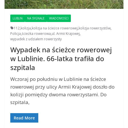
LUBLIN
NA SYGNALE
WIADOMOŚCI
112
,
kolizja
,
kolizja na ścieżce rowerowej
,
kolizja rowerzystów
,
Policja
,
ścieżka rowerowa
,
ul. Armii Krajowej
,
wypadek z udziałem rowerzysty
Wypadek na ścieżce rowerowej
w Lublinie. 66-latka trafiła do
szpitala
Wczoraj po południu w Lublinie na ścieżce
rowerowej przy ulicy Armii Krajowej doszło do
kolizji pomiędzy dwoma rowerzystami. Do
szpitala,
Read More